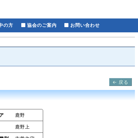
中の方
協会のご案内
お問い合わせ
← 戻る
ア
鹿野
鹿野上