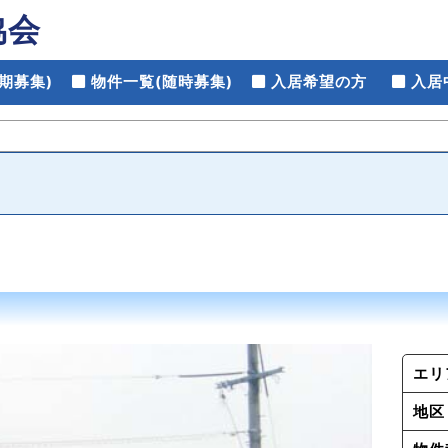
協会
期募集)
物件一覧(随時募集)
入居希望の方
入居
エリ
地区